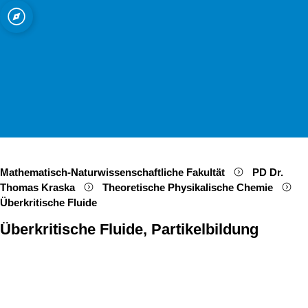
ät zu Köln
sche Chemie
Open quicklink menu
Suche öffnen
Sprachauswahl öffnen
Menü schließen
Menü öffnen
didaktik
Mathematisch-Naturwissenschaftliche Fakultät
PD Dr.
Thomas Kraska
Theoretische Physikalische Chemie
Überkritische Fluide
Überkritische Fluide, Partikelbildung