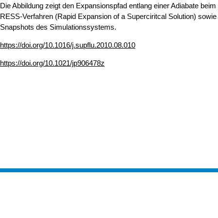
Die Abbildung zeigt den Expansionspfad entlang einer Adiabate beim
RESS-Verfahren (Rapid Expansion of a Superciritcal Solution) sowie
Snapshots des Simulationssystems.
https://doi.org/10.1016/j.supflu.2010.08.010
https://doi.org/10.1021/jp906478z
Nach ob
Erstellt am: 17. Mai 2023 zuletzt geändert am: 5. Mai 2026
Mathematisch-Naturwissenschaftliche
Zur Startseite
Fakultät